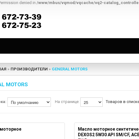
Permission denied in
/www/mbus/vqmod/vqcache/vq2-catalog_controll
НАЯ
»
ПРОИЗВОДИТЕЛИ
»
GENERAL MOTORS
AL MOTORS
вка:
На странице:
Товаров в списке
 моторное
Масло моторное синтетиче
DEXOS2 5W30 API SM/CF, ACE