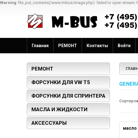
Warning
: file_put_contents(/www/mbus/image.php): failed to open stream: 
Главная
РЕМОНТ
Контакты
Войти
РЕМОНТ
ГЛАВ
ФОРСУНКИ ДЛЯ VW T5
GENER
ФОРСУНКИ ДЛЯ СПРИНТЕРА
Сортиро
МАСЛА И ЖИДКОСТИ
АКСЕССУАРЫ
масло