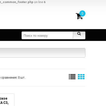
er_common_footer.php
on line
6
0
 сравнения: 0 шт.
ское
A C3,