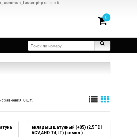
er_common_footer.php
on line
6
0
 сравнения: 0 шт.
атуна
вкладыш шатунный (+05) (2,5TDI
ACV,AHD T4,LT) (компл.)