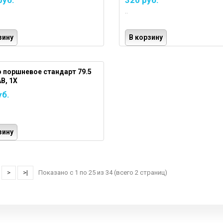
руб.
320 руб.
..
зину
В корзину
 поршневое стандарт 79.5
B, 1X
уб.
зину
>
>|
Показано с 1 по 25 из 34 (всего 2 страниц)