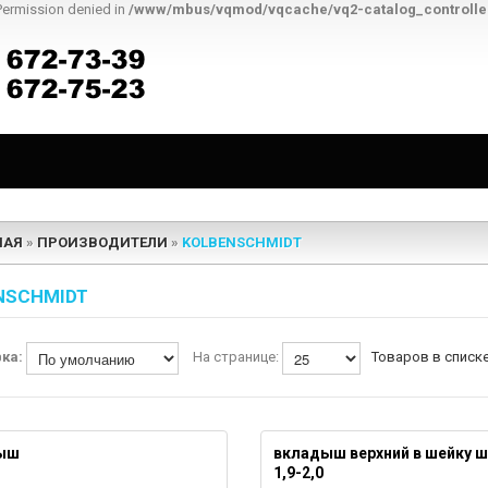
Permission denied in
/www/mbus/vqmod/vqcache/vq2-catalog_controll
НАЯ
»
ПРОИЗВОДИТЕЛИ
»
KOLBENSCHMIDT
NSCHMIDT
вка:
На странице:
Товаров в списке
ыш
вкладыш верхний в шейку ш
1,9-2,0