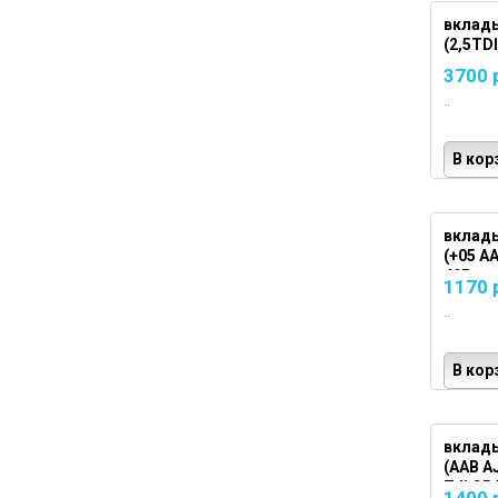
вклад
(2,5TD
3700 
..
В кор
вклад
(+05 AA
495
1170 
..
В кор
вклад
(AAB A
Tdi CR