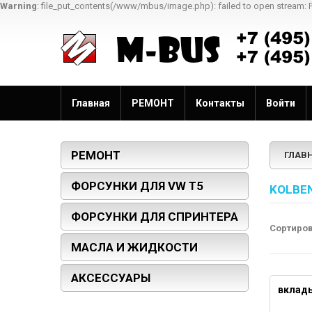
Warning
: file_put_contents(/www/mbus/image.php): failed to open stream: 
Главная
РЕМОНТ
Контакты
Войти
РЕМОНТ
ГЛАВ
ФОРСУНКИ ДЛЯ VW T5
KOLBE
ФОРСУНКИ ДЛЯ СПРИНТЕРА
Сортиро
МАСЛА И ЖИДКОСТИ
АКСЕССУАРЫ
вклад