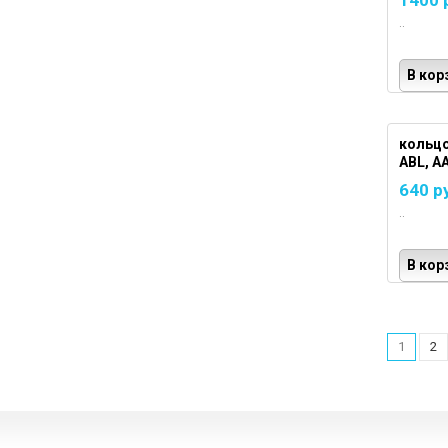
1400 
..
В кор
кольцо
ABL, AA
640 р
..
В кор
1
2