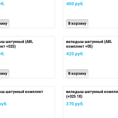
уб.
400 руб.
..
зину
В корзину
ыш шатунный (ABL
вкладыш шатунный (ABL
кт +025)
комплект +05)
уб.
420 руб.
..
зину
В корзину
ыш шатунный комплект
вкладыш шатунный компле
(+025 1X)
руб.
370 руб.
..