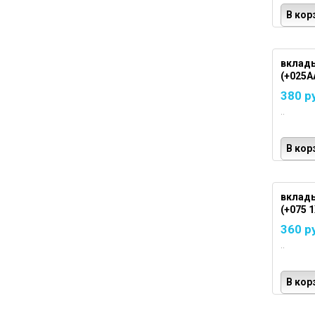
В кор
вклад
(+025A
380 р
..
В кор
вклад
(+075 1
360 р
..
В кор