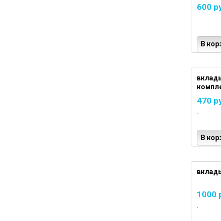
600 р
..
В кор
вклад
компле
470 р
..
В кор
вклад
1000 
..