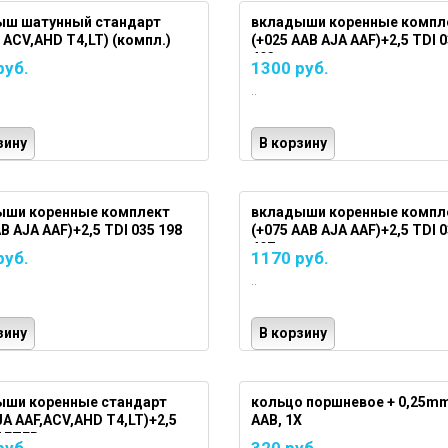
ыш шатунный стандарт
вкладыши коренные компл
I ACV,AHD T4,LT) (компл.)
(+025 AAB AJA AAF)+2,5 TDI 0
493
руб.
1300 руб.
..
зину
В корзину
ыши коренные комплект
вкладыши коренные компл
B AJA AAF)+2,5 TDI 035 198
(+075 AAB AJA AAF)+2,5 TDI 0
497
руб.
1170 руб.
..
зину
В корзину
ыши коренные стандарт
кольцо поршневое + 0,25mm
JA AAF,ACV,AHD T4,LT)+2,5
AAB, 1X
AFTER