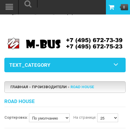
Warning
: file_put_contents(/www/mbus/image.php): failed to open stream:
0
Permission denied in
/www/mbus/vqmod/vqcache/vq2-
catalog_controller_common_footer.php
on line
6
TEXT_CATEGORY
ГЛАВНАЯ
»
ПРОИЗВОДИТЕЛИ
»
ROAD HOUSE
ROAD HOUSE
Сортировка:
На странице: