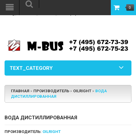
Warning
: file_put_contents(/www/mbus/image.php): failed to open stream:
0
Permission denied in
/www/mbus/vqmod/vqcache/vq2-
catalog_controller_common_footer.php
on line
6
TEXT_CATEGORY
ГЛАВНАЯ
»
ПРОИЗВОДИТЕЛЬ
»
OILRIGHT
»
ВОДА
ДИСТИЛЛИРОВАННАЯ
ВОДА ДИСТИЛЛИРОВАННАЯ
ПРОИЗВОДИТЕЛЬ:
OILRIGHT