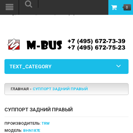
Warning
: file_put_contents(/www/mbus/image.php): failed to open stream:
0
Permission denied in
/www/mbus/vqmod/vqcache/vq2-
catalog_controller_common_footer.php
on line
6
TEXT_CATEGORY
ГЛАВНАЯ
»
СУППОРТ ЗАДНИЙ ПРАВЫЙ
СУППОРТ ЗАДНИЙ ПРАВЫЙ
ПРОИЗВОДИТЕЛЬ:
TRW
МОДЕЛЬ:
BHN187E